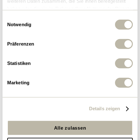
weiteren Daten zusammen, die Sie ihnen bereitgestellt
für Cookies auf
haben oder die sie im Rahmen Ihrer Nutzung der Dienste
der aktuellen
gesammelt haben.
Einwilligungsauswahl
Domäne.
Notwendig
quform_s
www.lez.c
Wird verwendet,
Sitzun
ession_#
h
um Formulare auf
g
Präferenzen
der Website zu
implementieren.
Statistiken
Marketing
Marketing (7)
Marketing-Cookies werden verwendet, um
Besuchern auf Webseiten zu folgen. Die Absicht
Details zeigen
ist, Anzeigen zu zeigen, die relevant und
ansprechend für den einzelnen Benutzer sind
Alle zulassen
und daher wertvoller für Publisher und