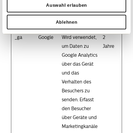
werbetreibende Drittparteien sind.
Auswahl erlauben
Maximale
Name
Anbieter
Zweck
Ablehnen
Speicherdaue
_ga
Google
Wird verwendet,
2
um Daten zu
Jahre
Google Analytics
über das Gerät
und das
Verhalten des
Besuchers zu
senden. Erfasst
den Besucher
über Geräte und
Marketingkanäle