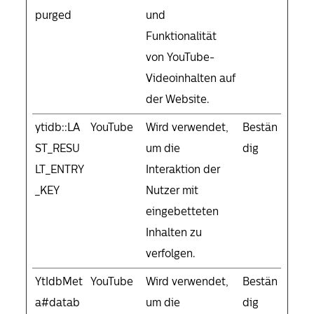
purged
und
Funktionalität
von YouTube-
Videoinhalten auf
der Website.
ytidb::LA
YouTube
Wird verwendet,
Bestän
ST_RESU
um die
dig
LT_ENTRY
Interaktion der
_KEY
Nutzer mit
eingebetteten
Inhalten zu
verfolgen.
YtIdbMet
YouTube
Wird verwendet,
Bestän
a#datab
um die
dig