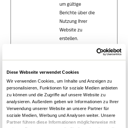
um gültige
Berichte über die
Nutzung Ihrer
Website zu
erstellen.
cf.turnstil
Cloudflar
Dieser Cookie
Bestän
e.u
e
wird verwendet,
dig
um zwischen
Diese Webseite verwendet Cookies
Menschen und
Wir verwenden Cookies, um Inhalte und Anzeigen zu
Bots zu
personalisieren, Funktionen für soziale Medien anbieten
unterscheiden.
zu können und die Zugriffe auf unsere Website zu
analysieren. Außerdem geben wir Informationen zu Ihrer
CookieCo
Cookiebo
Speichert den
1 Jahr
Verwendung unserer Website an unsere Partner für
nsent
t
Zustimmungsstat
soziale Medien, Werbung und Analysen weiter. Unsere
us des Benutzers
Partner führen diese Informationen möglicherweise mit